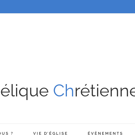
élique
Ch
rétienn
OUS ?
VIE D’ÉGLISE
ÉVÈNEMENTS