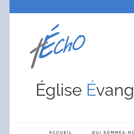
Passer
au
contenu
Église
É
vang
ACCUEIL
QUI SOMMES-N