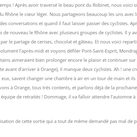
emps ! Après avoir traversé le beau pont du Robinet, nous voici s
du Rhône le cœur léger. Nous partageons beaucoup les uns avec l
es conversations et quand il faut laisser passer des cyclistes. Ap
 de nouveau le Rhône avec plusieurs groupes de cyclistes. Il y avai
par le partage de cerises, chocolat et gâteau. Et nous voici repart
olument l’après-midi et voyons défiler Pont-Saint-Esprit, Mondrag
rtains aimeraient bien prolonger encore le plaisir et continuer s
te avant d’arriver à Orange), il manque deux cyclistes. Ah ! une cr
ec eux, savent changer une chambre à air en un tour de main et ils
ons à Orange, tous très contents, et parlons déjà de la prochaine
équipe de retraités ! Dommage, il va falloir attendre l’automne à
sation de cette sortie qui a tout de même demandé pas mal de pré