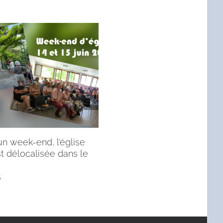
n week-end, l’église
Sortie vélo – marche du lund
t délocalisée dans le
septembre 2021 : circuit plus
court et site du pique-nique,
autres options…
5
2 septembre 2021