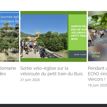
 Domaine
Sortie vélo-église sur la
Pendant u
des
véloroute du petit train du Buis.
EChO s’es
Vercors !
21 juin 2025
18 juin 202