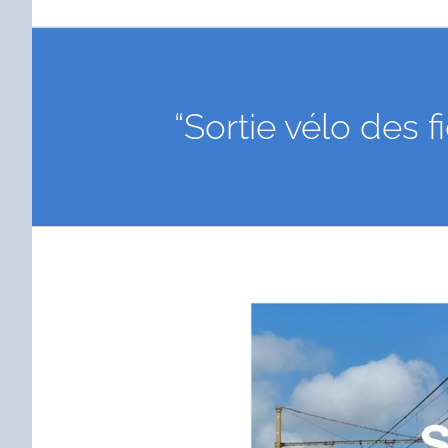
“Sortie vélo des f
Voir
l'image
agrandie