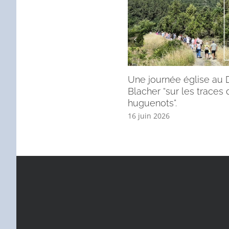
Une journée église au
Blacher “sur les traces 
huguenots”.
16 juin 2026