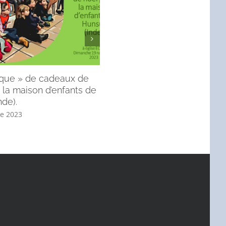
ique » de cadeaux de
Du nouveau dans votre site
 la maison d’enfants de
internet EChO au 4/11 : plus
nde).
d’infos pratiques.
e 2023
4 novembre 2023