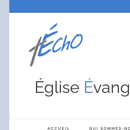
Passer
au
contenu
Église
É
vang
ACCUEIL
QUI SOMMES-N