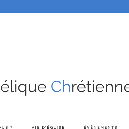
élique
Ch
rétienn
OUS ?
VIE D’ÉGLISE
ÉVÈNEMENTS