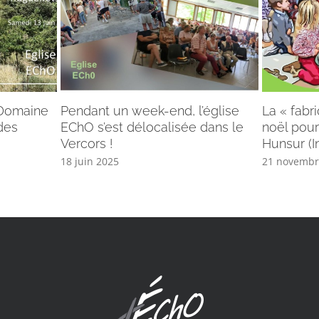
 Domaine
Pendant un week-end, l’église
La « fabr
des
EChO s’est délocalisée dans le
noël pour
Vercors !
Hunsur (I
18 juin 2025
21 novembr