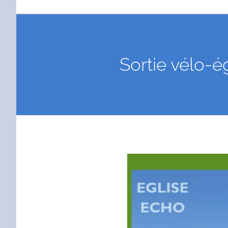
Sortie vélo-ég
Voir
l'image
agrandie