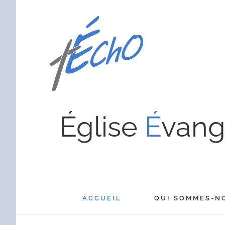
Église
É
vang
ACCUEIL
QUI SOMMES-N