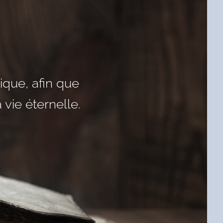
ous aimiez l’un
est le Christ, le
ique, afin que
 vie éternelle.
ar son nom.