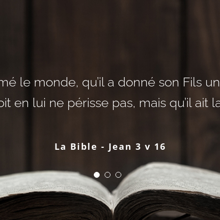
un commandement nouveau, que vous v
écrites afin que vous croyiez que Jésus 
imé le monde, qu’il a donné son Fils un
t en lui ne périsse pas, mais qu’il ait la
eu, et qu’en croyant vous ayez la vie p
l’autre comme je vous ai aimés.
La Bible - Jean 20 v 31
La Bible - Jean 13 v 34
La Bible - Jean 3 v 16