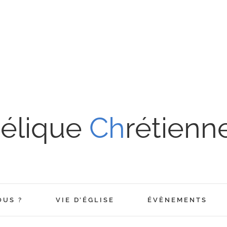
élique
Ch
rétienn
OUS ?
VIE D’ÉGLISE
ÉVÈNEMENTS