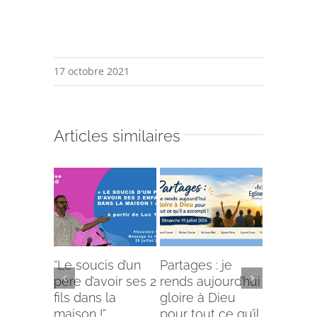
17 octobre 2021
Articles similaires
“Le soucis d’un
Partages : je
L’offense 
père d’avoir ses 2
rends aujourd’hui
Comment
fils dans la
gloire à Dieu
selon le
maison !”
pour tout ce qu’il
écriture