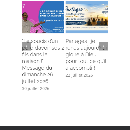
“Le soucis d’un
Partages : je
L’offense 
père d’avoir ses 2
rends aujourd’hui
Comment
fils dans la
gloire à Dieu
selon le
maison !”
pour tout ce qu’il
écriture
Message du
a accompli !
15 juillet 
dimanche 26
22 juillet 2026
juillet 2026.
30 juillet 2026