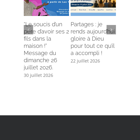
“Le soucis d’un
Partages : je
L’offense 
père d’avoir ses 2
rends aujourd’hui
Comment
fils dans la
gloire à Dieu
selon le
maison !”
pour tout ce qu’il
écriture
Message du
a accompli !
15 juillet 
dimanche 26
22 juillet 2026
juillet 2026.
30 juillet 2026