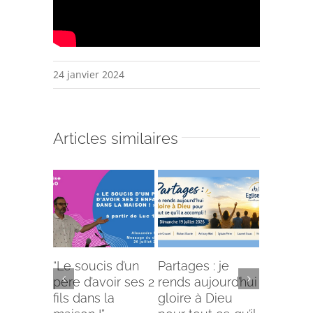
24 janvier 2024
Articles similaires
“Le soucis d’un
Partages : je
L’offense 
père d’avoir ses 2
rends aujourd’hui
Comment
fils dans la
gloire à Dieu
selon le