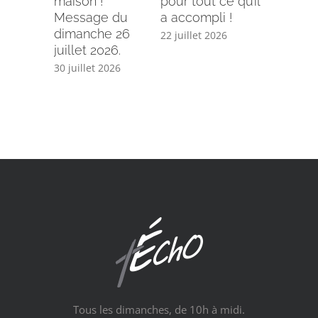
maison !”
pour tout ce qu’il
écriture
Message du
a accompli !
15 juillet 
dimanche 26
22 juillet 2026
juillet 2026.
30 juillet 2026
Tous les dimanches, de 10h à midi.