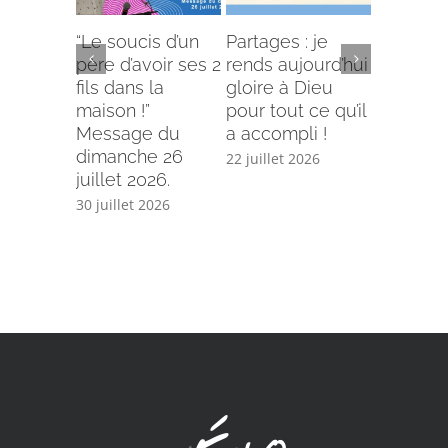
“Le soucis d’un
Partages : je
L’offense 
père d’avoir ses 2
rends aujourd’hui
Comment
fils dans la
gloire à Dieu
selon le
maison !”
pour tout ce qu’il
écriture
Message du
a accompli !
15 juillet 
dimanche 26
22 juillet 2026
juillet 2026.
30 juillet 2026