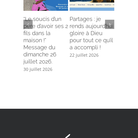
“Le soucis d’un
Partages : je
L’offense 
père d’avoir ses 2
rends aujourd’hui
Comment
fils dans la
gloire à Dieu
selon le
maison !”
pour tout ce qu’il
écriture
Message du
a accompli !
15 juillet 
dimanche 26
22 juillet 2026
juillet 2026.
30 juillet 2026