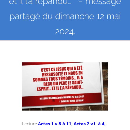
et il l’a répandu… ” – message
partagé du dimanche 12 mai
2024.
Voir
l'image
agrandie
Lecture
Actes 1 v 8 à 11
,
Actes 2 v1 à 4,