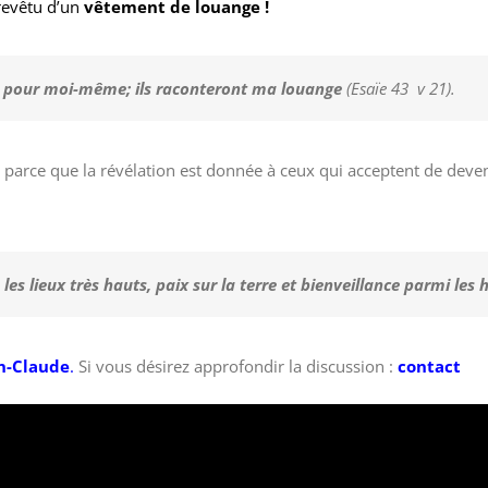
revêtu d’un
vêtement de louange !
e pour moi-même; ils raconteront ma louange
(Esaïe 43 v 21).
parce que la révélation est donnée à ceux qui acceptent de deve
 les lieux très hauts, paix sur la terre et bienveillance parmi les
an-Claude
.
Si vous désirez approfondir la discussion :
contact