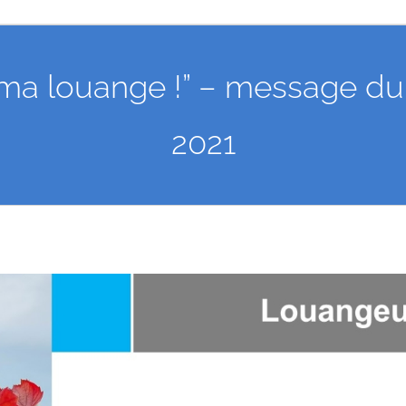
 ma louange !” – message 
2021