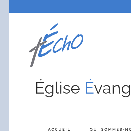
Passer
au
contenu
Église
É
vang
ACCUEIL
QUI SOMMES-N