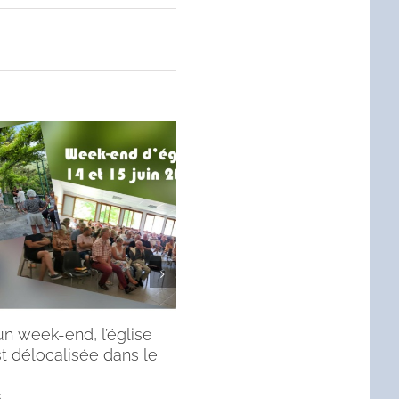
n week-end, l’église
Le paradis de Dieu – Messa
t délocalisée dans le
du dimanche 25 mai 2025.
31 mai 2025
5