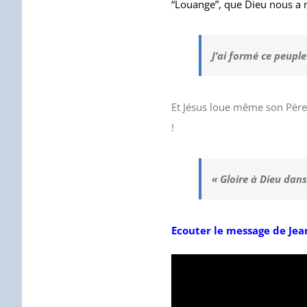
“Louange”, que Dieu nous a 
J’ai formé ce peupl
Et Jésus loue même son Père 
!
« Gloire à Dieu dans
Ecouter le message de Je