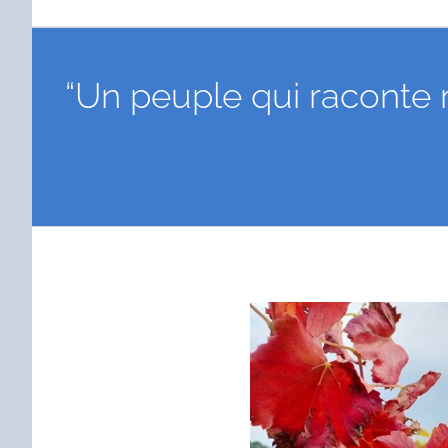
“Un peuple qui raconte
Voir
l'image
agrandie