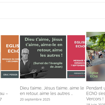
Dieu t’aime, Jésus t’aime, aime le
Pendant u
au –
en retour, aime les autres …
EChO s’es
7
Vercors !
20 septembre 2025
18 juin 202