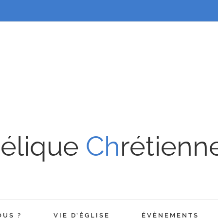
élique
Ch
rétienn
OUS ?
VIE D’ÉGLISE
ÉVÈNEMENTS