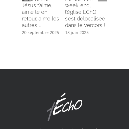
Jésus t’aime,
week-end,
Dieu – 
aime le en
l’église EChO
du dima
retour, aime les
s’est délocalisée
mai 2025
autres …
dans le Vercors !
31 mai 20
20 septembre 2025
18 juin 2025