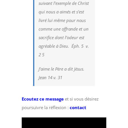
suivant l’exemple de Christ
qui nous a aimés et s’est
livré lui même pour nous
comme une offrande et un
sacrifice dont l’odeur est
agréable à Dieu. Éph. 5 v.
2 5
J’aime le Père a dit Jésus.
Jean 14 v. 31
Ecoutez ce message
et si vous désirez
poursuivre la réflexion :
contact