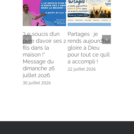
“Le soucis d’un
Partages : je
L’offense 
père d’avoir ses 2
rends aujourd’hui
Comment
fils dans la
gloire à Dieu
selon le
maison !”
pour tout ce qu’il
écriture
Message du
a accompli !
15 juillet 
dimanche 26
22 juillet 2026
juillet 2026.
30 juillet 2026