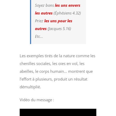
Soyez bons
les uns envers
les autres
(Éphésiens 4.32)
Priez
les uns pour les
autres
(Jacques 5.16)
Etc…
Les exemples tirés de la nature comme les
chenilles sociales, les oies en vol, les
abeilles, le corps humain… montrent que
l’effort à plusieurs, produit un résultat
démultiplié.
Vidéo du message :