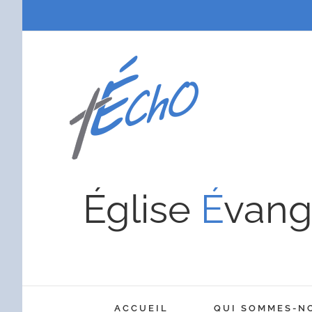
Passer
au
contenu
Église
É
vang
ACCUEIL
QUI SOMMES-N