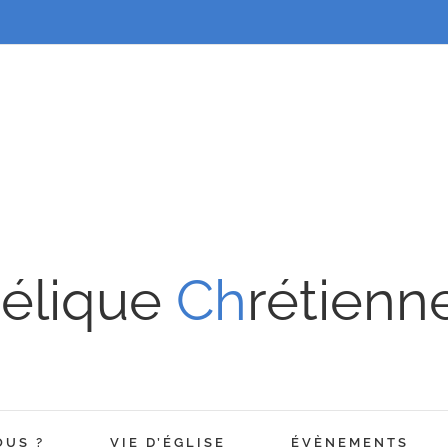
élique
Ch
rétienn
OUS ?
VIE D’ÉGLISE
ÉVÈNEMENTS