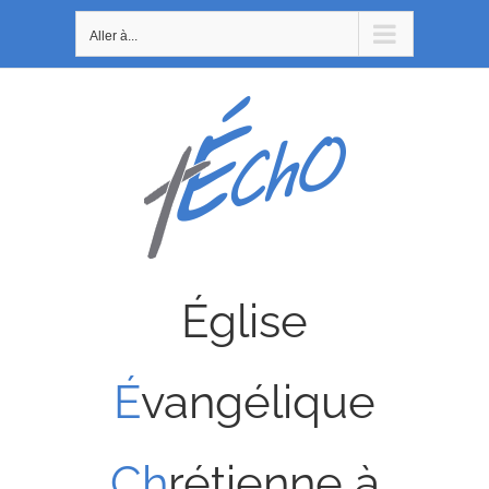
Passer
Aller à...
au
contenu
Église
É
vangélique
Ch
rétienne à