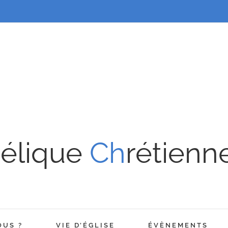
élique
Ch
rétienn
OUS ?
VIE D’ÉGLISE
ÉVÈNEMENTS