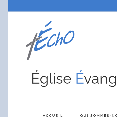
Passer
au
contenu
Église
É
vang
ACCUEIL
QUI SOMMES-N