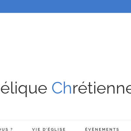
élique
Ch
rétienn
OUS ?
VIE D’ÉGLISE
ÉVÈNEMENTS