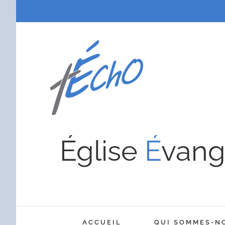
Passer
au
contenu
Église
É
vang
ACCUEIL
QUI SOMMES-N