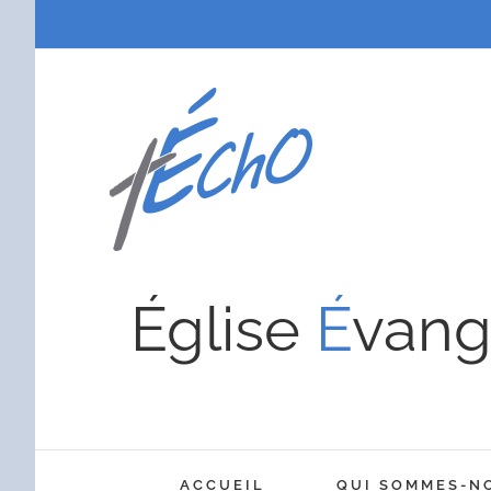
Passer
au
contenu
Église
É
vang
ACCUEIL
QUI SOMMES-N