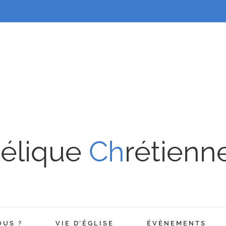
élique
Ch
rétienn
OUS ?
VIE D’ÉGLISE
ÉVÈNEMENTS