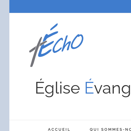
Passer
au
contenu
Église
É
vang
ACCUEIL
QUI SOMMES-N