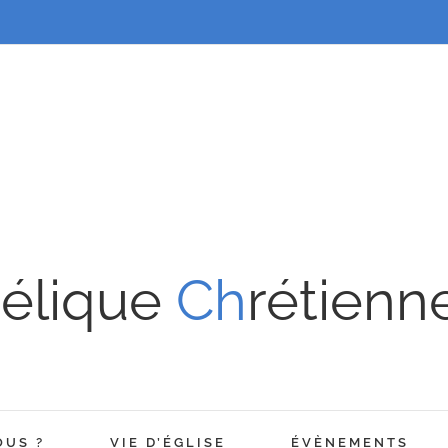
élique
Ch
rétienn
OUS ?
VIE D’ÉGLISE
ÉVÈNEMENTS