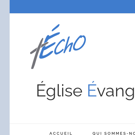
Passer
au
contenu
Église
É
vang
ACCUEIL
QUI SOMMES-N