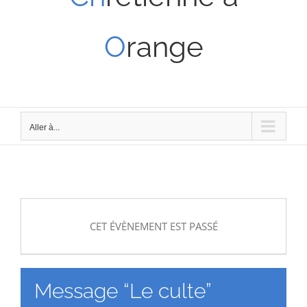
O
range
Aller à...
CET ÉVÈNEMENT EST PASSÉ
Message “Le culte”