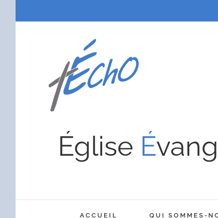
Passer
au
contenu
Église
É
vang
ACCUEIL
QUI SOMMES-N