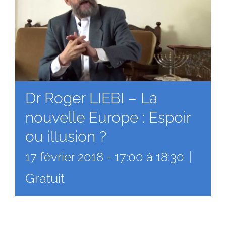
Dr Roger LIEBI – La
nouvelle Europe : Espoir
ou illusion ?
|
17 février 2018 - 17:00
à
18:30
Gratuit