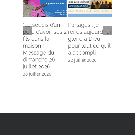
“Le soucis d’un
Partages : je
L’offense 
père d’avoir ses 2
rends aujourd’hui
Comment
fils dans la
gloire à Dieu
selon le
maison !”
pour tout ce qu’il
écriture
Message du
a accompli !
15 juillet 
dimanche 26
22 juillet 2026
juillet 2026.
30 juillet 2026