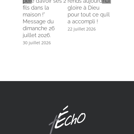
père d’avoir ses 2
rends aujourd’hui
Comment
fils dans la
gloire à Dieu
selon le
maison !”
pour tout ce qu’il
écriture
Message du
a accompli !
15 juillet 
dimanche 26
22 juillet 2026
juillet 2026.
30 juillet 2026