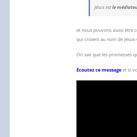
Jésus est
le médiateu
et nous pouvons aussi être cer
qui croient au nom de Jésus
On sait que les promesses que
Ecoutez ce message
et si 