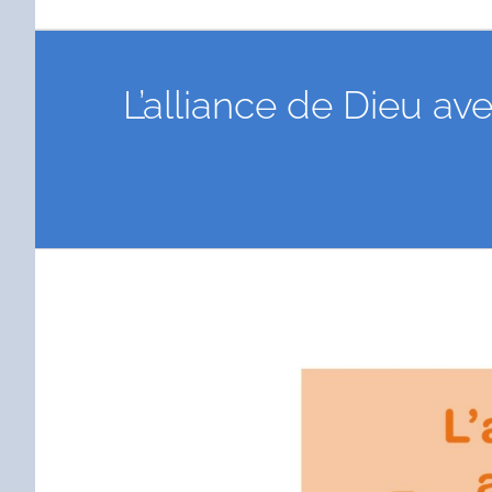
L’alliance de Dieu av
Voir
l'image
agrandie