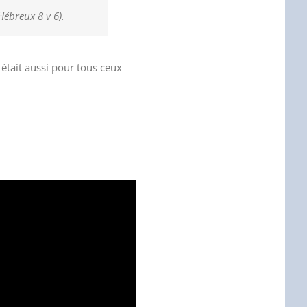
Hébreux 8 v 6).
) était aussi pour tous ceux