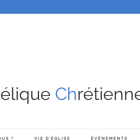
élique
Ch
rétienn
OUS ?
VIE D’ÉGLISE
ÉVÈNEMENTS