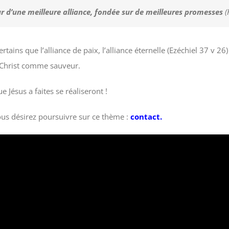
r d’une meilleure alliance, fondée sur de meilleures promesses
(
tains que l’alliance de paix, l’alliance éternelle (Ezéchiel 37 v 26
-Christ comme sauveur.
 Jésus a faites se réaliseront !
vous désirez poursuivre sur ce thème :
contact.