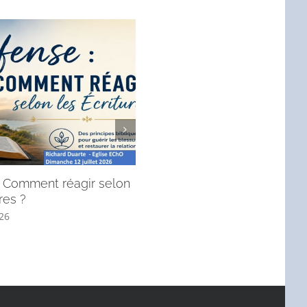
 : Comment réagir selon
André, l’apôtre qui mène à J
res ?
! (Message du dimanche 28 j
2026).
026
6 juillet 2026