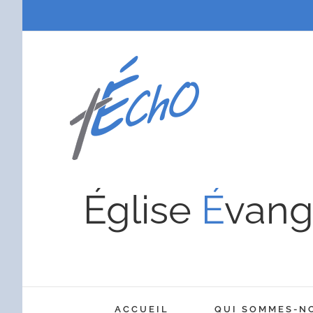
Passer
au
contenu
Église
É
vang
ACCUEIL
QUI SOMMES-N