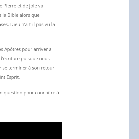
e Pierre et de joie va
 la Bible alors que
. Dieu n’a-t-il pas vu la
s Apôtres pour arriver à
 d’écriture puisque nous-
 se terminer à son retour
nt Esprit.
n question pour connaître à