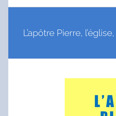
L’apôtre Pierre, l’égl
Voir
l'image
agrandie