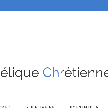
élique
Ch
rétienn
OUS ?
VIE D’ÉGLISE
ÉVÈNEMENTS