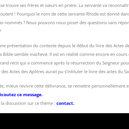
 se trouve ses frères et sœurs en prière. La servante va reconnaîtr
outent ! Pourquoi le nom de cette servante Rhode est donné dans
as nommés ? Nous pouvons nous poser des questions sans réponses
?
 présentation du contexte depuis le début du livre des Actes de
 la Bible semble inachevé. Il est en réalité comme encore en cours
rand récit qui a commencé après la résurrection du Seigneur pour
des Actes des Apôtres aurait pu s’intituler le livre des actes du Sai
, mieux revivre cette délivrance, se remettre personnellement e
écoutez ce message
.
 la discussion sur ce thème :
contact.