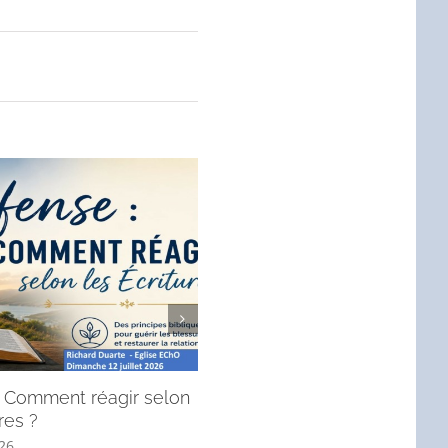
 : Comment réagir selon
André, l’apôtre qui mène à J
res ?
! (Message du dimanche 28 j
2026).
026