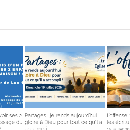
voir ses 2
Partages : je rends aujourd’hui
L’offense
Message du
gloire à Dieu pour tout ce qu’il a
les écritu
.
accompli !
15 juillet 2