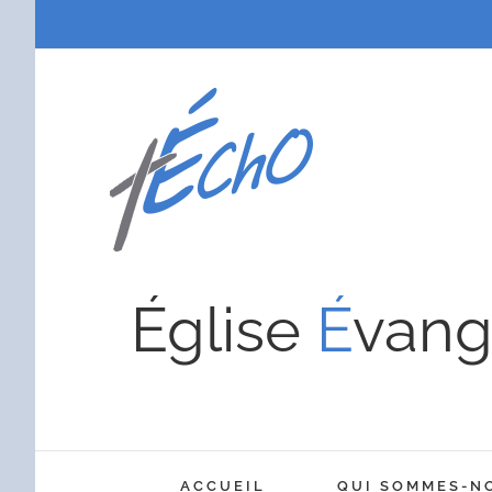
Passer
au
contenu
Église
É
vang
ACCUEIL
QUI SOMMES-N