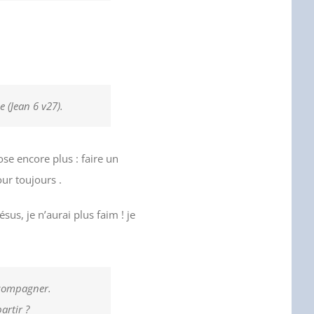
e (Jean 6 v27).
ose encore plus : faire un
our toujours .
sus, je n’aurai plus faim ! je
ccompagner.
artir ?