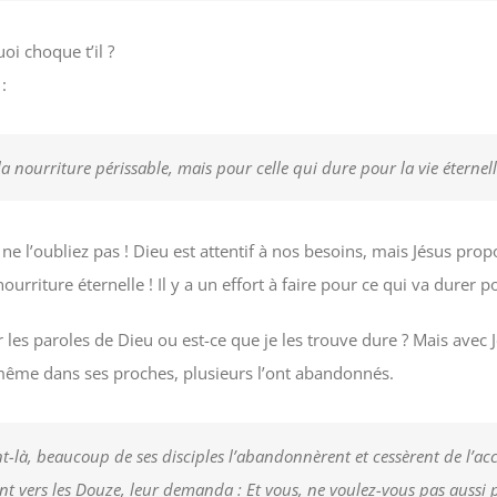
oi choque t’il ?
:
a nourriture périssable, mais pour celle qui dure pour la vie éternell
 ne l’oubliez pas ! Dieu est attentif à nos besoins, mais Jésus prop
nourriture éternelle ! Il y a un effort à faire pour ce qui va durer p
 les paroles de Dieu ou est-ce que je les trouve dure ? Mais avec Jé
, même dans ses proches, plusieurs l’ont abandonnés.
t-là, beaucoup de ses disciples l’abandonnèrent et cessèrent de l’a
ant vers les Douze, leur demanda :
Et vous, ne voulez-vous pas aussi p