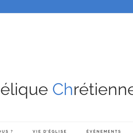
élique
Ch
rétienn
OUS ?
VIE D’ÉGLISE
ÉVÈNEMENTS