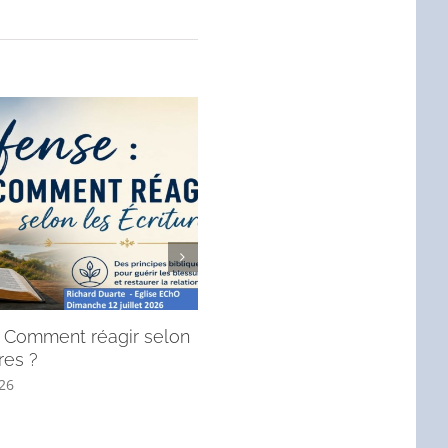
 : Comment réagir selon
André, l’apôtre qui mène à J
res ?
! (Message du dimanche 28 j
2026).
026
6 juillet 2026