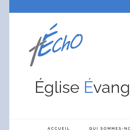
Passer
au
contenu
Église
É
vang
ACCUEIL
QUI SOMMES-N