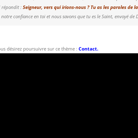
i répondit :
Seigneur, vers qui irions-nous ? Tu as les paroles de la
notre confiance en toi et nous savons que tu es le Saint, envoyé de 
ous désirez poursuivre sur ce thème :
Contact.