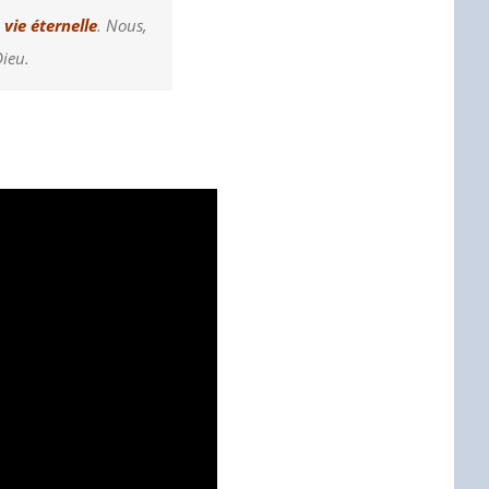
 vie éternelle
.
Nous,
Dieu.