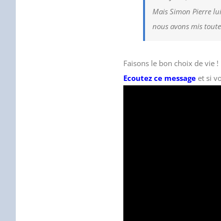
Mais Simon Pierre lu
nous avons mis toute 
Faisons le bon choix de vie !
Ecoutez ce message
et si v