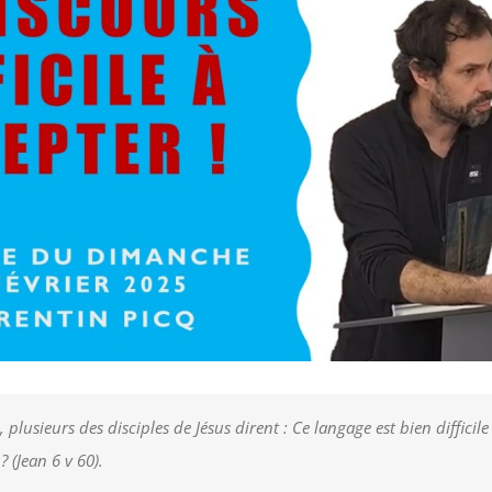
 plusieurs des disciples de Jésus dirent : Ce langage est bien difficil
? (Jean 6 v 60).