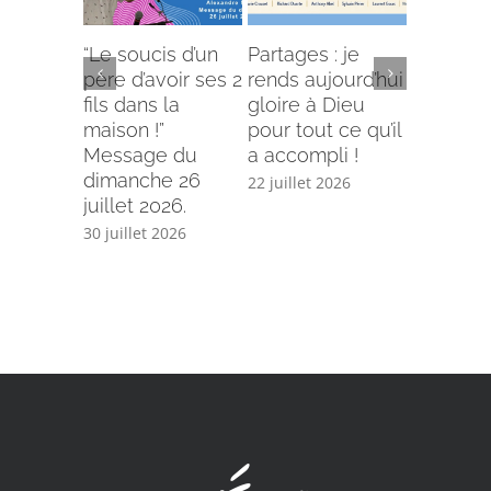
“Le soucis d’un
Partages : je
L’offense 
père d’avoir ses 2
rends aujourd’hui
Comment
fils dans la
gloire à Dieu
selon le
maison !”
pour tout ce qu’il
écriture
Message du
a accompli !
15 juillet 
dimanche 26
22 juillet 2026
juillet 2026.
30 juillet 2026