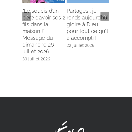
“Le soucis d’un
Partages : je
L’offense 
père d’avoir ses 2
rends aujourd’hui
Comment
fils dans la
gloire à Dieu
selon le
maison !”
pour tout ce qu’il
écriture
Message du
a accompli !
15 juillet 
dimanche 26
22 juillet 2026
juillet 2026.
30 juillet 2026