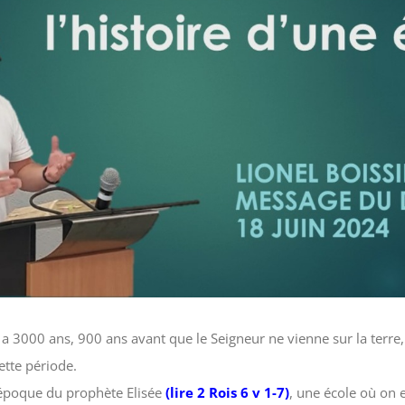
 a 3000 ans, 900 ans avant que le Seigneur ne vienne sur la terre, à
ette période.
l’époque du prophète Elisée
(
lire 2 Rois 6 v 1-7
)
, une école où on 