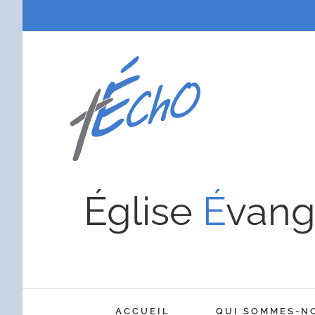
Passer
au
contenu
Église
É
vang
ACCUEIL
QUI SOMMES-N