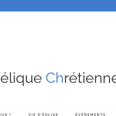
élique
Ch
rétienn
OUS ?
VIE D’ÉGLISE
ÉVÈNEMENTS