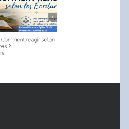
 : Comment réagir selon
André, l’apôtre qui mène à J
res ?
! (Message du dimanche 28 j
2026).
026
6 juillet 2026