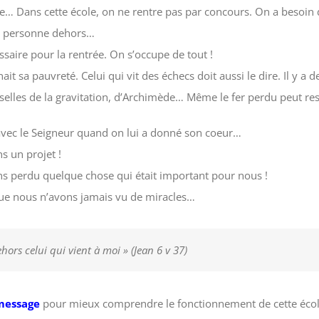
te… Dans cette école, on ne rentre pas par concours. On a besoin d
rai personne dehors…
saire pour la rentrée. On s’occupe de tout !
nait sa pauvreté. Celui qui vit des échecs doit aussi le dire. Il y a
selles de la gravitation, d’Archimède… Même le fer perdu peut resur
ie avec le Seigneur quand on lui a donné son coeur…
s un projet !
ns perdu quelque chose qui était important pour nous !
ue nous n’avons jamais vu de miracles…
hors celui qui vient à moi » (Jean 6 v 37)
 message
pour mieux comprendre le fonctionnement de cette écol