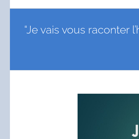
“Je vais vous raconter 
Voir
l'image
agrandie