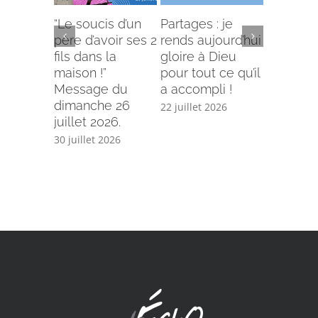
“Le soucis d’un
Partages : je
L’offense 
père d’avoir ses 2
rends aujourd’hui
Comment
fils dans la
gloire à Dieu
selon le
maison !”
pour tout ce qu’il
écriture
Message du
a accompli !
15 juillet 
dimanche 26
22 juillet 2026
juillet 2026.
30 juillet 2026