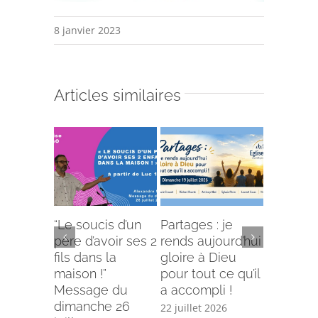
8 janvier 2023
Articles similaires
“Le soucis d’un
Partages : je
L’offense 
père d’avoir ses 2
rends aujourd’hui
Comment
fils dans la
gloire à Dieu
selon le
maison !”
pour tout ce qu’il
écriture
Message du
a accompli !
15 juillet 
dimanche 26
22 juillet 2026