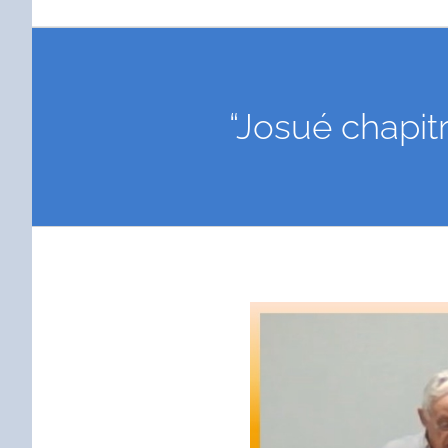
“Josué chapit
Voir
l'image
agrandie