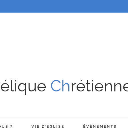
élique
Ch
rétienn
OUS ?
VIE D’ÉGLISE
ÉVÈNEMENTS