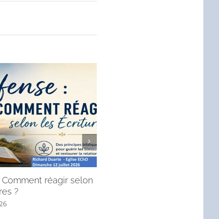
 : Comment réagir selon
André, l’apôtre qui mène à J
res ?
! (Message du dimanche 28 j
2026).
026
6 juillet 2026