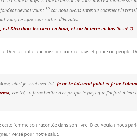
 vous a donné le pays, et que la terreur de votre nom est tombée sur n
10
 fondent devant vous ;
car nous avons entendu comment l’Éternel 
nt vous, lorsque vous sortiez d’Égypte…
u, est Dieu dans les cieux en haut, et sur la terre en bas
(Josué 2).
i Dieu a confié une mission pour ce pays et pour son peuple. Dieu
ïse, ainsi je serai avec toi :
je ne te laisserai point et je ne t’aba
ferme
,
car toi, tu feras hériter à ce peuple le pays que j’ai juré à leur
e cette femme soit racontée dans son livre. Dieu voulait nous parl
gneur versé pour notre salut.