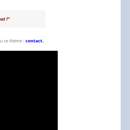
at !”
su ce thème :
contact.