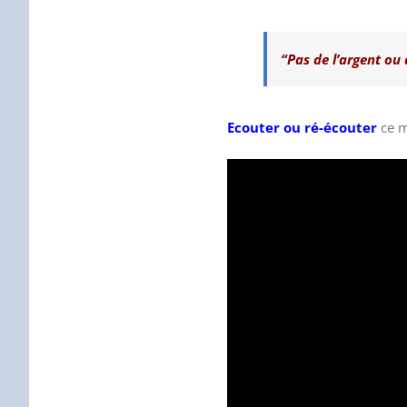
“Pas de l’argent ou d
Ecouter ou ré-écouter
ce m