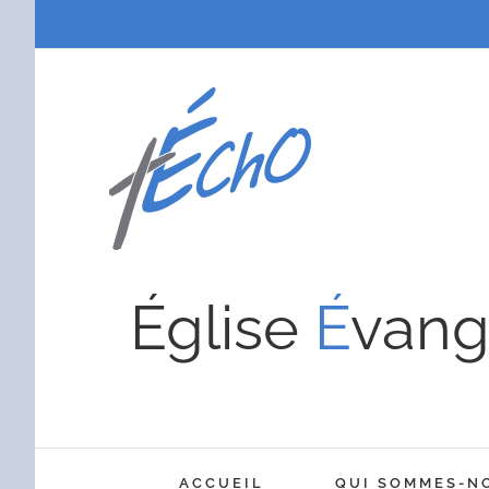
Passer
au
contenu
Église
É
vang
ACCUEIL
QUI SOMMES-N