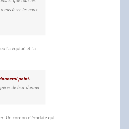
ous, et que tous les
a mis à sec les eaux
 l’a équipé et l’a
ndonnerai point.
s pères de leur donner
er. Un cordon d’écarlate qui