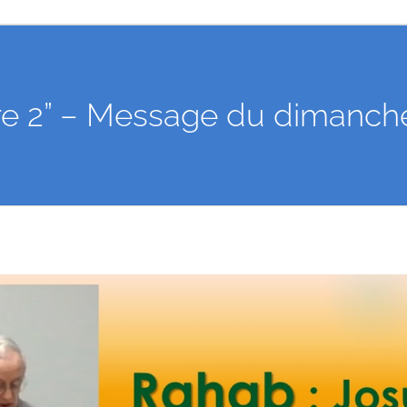
re 2” – Message du dimanch