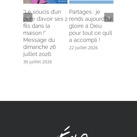
“Le soucis d’un
Partages : je
L’offense 
père d’avoir ses 2
rends aujourd’hui
Comment
fils dans la
gloire à Dieu
selon le
maison !”
pour tout ce qu’il
écriture
Message du
a accompli !
15 juillet 
dimanche 26
22 juillet 2026
juillet 2026.
30 juillet 2026