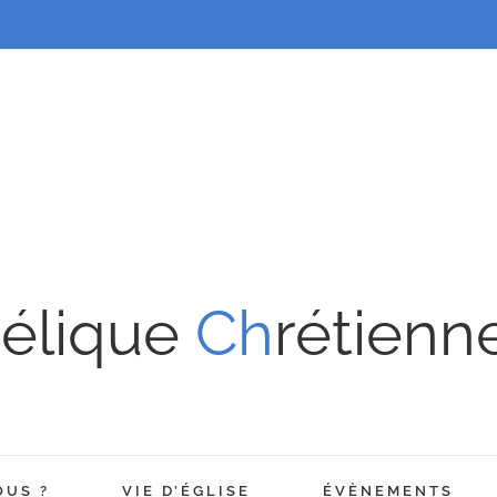
élique
Ch
rétienn
OUS ?
VIE D’ÉGLISE
ÉVÈNEMENTS