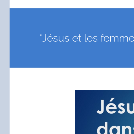
“Jésus et les femme
Voir
l'image
agrandie