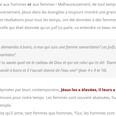
sse aux hommes
et
aux femmes ! Malheureusement, de tout temps,
Inversement, Jésus dans les évangiles a toujours montré une gra
es révélations pour tous les temps, ont été données à des femme
 celle qui était étonnée qu’un juif lui parle, va entendre ce beau
me demandes à boire, à moi qui suis une femme samaritaine? Les Juifs, 
maritains”.
i tu savais quel est le cadeau de Dieu et qui est celui qui te dit: ‘Donn
dé à boire et il t’aurait donné de l’eau vive” (Jean 4 v 9 et 10).
prisées par leurs contemporains,
Jésus les a élevées, il leurs 
encore pour notre temps. Les femmes sont souvent abaissées, humi
xemple.
se qu’il aime, tant femmes que hommes. “Oui, les hommes sont au