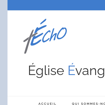
Passer
au
contenu
Église
É
vang
ACCUEIL
QUI SOMMES-N