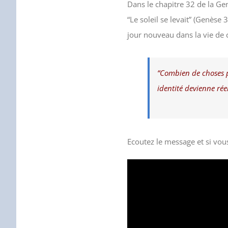
Dans le chapitre 32 de la Gen
“Le soleil se levait” (Genèse
jour nouveau dans la vie de
“Combien de choses p
identité devienne réel
Dani
Ecoutez le message et si vous