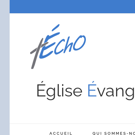
Passer
au
contenu
Église
É
vang
ACCUEIL
QUI SOMMES-N