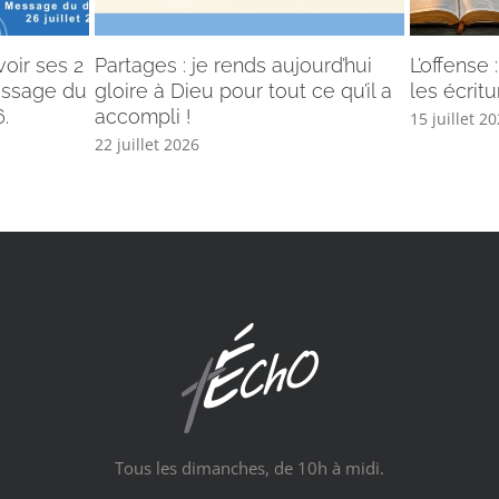
voir ses 2
Partages : je rends aujourd’hui
L’offense
Message du
gloire à Dieu pour tout ce qu’il a
les écritu
.
accompli !
15 juillet 2
22 juillet 2026
Tous les dimanches, de 10h à midi.