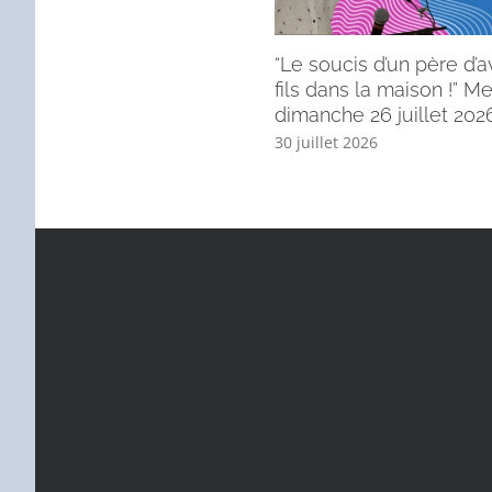
“Le soucis d’un père d’a
fils dans la maison !” 
dimanche 26 juillet 2026
30 juillet 2026