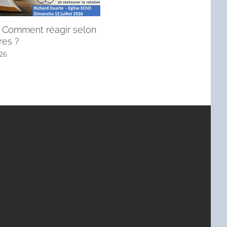
 : Comment réagir selon
André, l’apôtre qui mène à J
res ?
! (Message du dimanche 28 j
2026).
026
6 juillet 2026