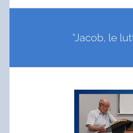
“Jacob, le l
Voir
l'image
agrandie