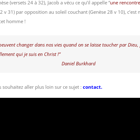
èse (versets 24 à 32), Jacob a vécu ce qu’il appelle “
une rencontre
 32 v 31) par opposition au soleil couchant (Genèse 28 v 10), c’est
 cet homme !
euvent changer dans nos vies quand on se laisse toucher par Dieu
lement qui je suis en Christ !”
el Burkhard
 souhaitez aller plus loin sur ce sujet :
contact.