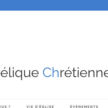
élique
Ch
rétienn
OUS ?
VIE D’ÉGLISE
ÉVÈNEMENTS