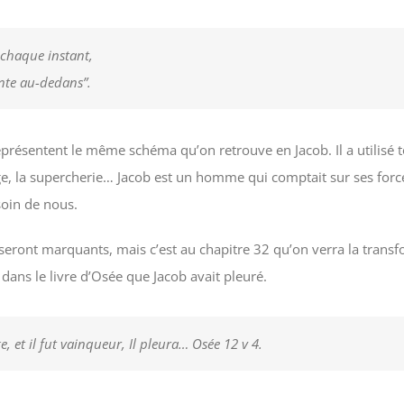
 chaque instant,
inte au-dedans”.
eprésentent le même schéma qu’on retrouve en Jacob. Il a utilisé 
, la supercherie… Jacob est un homme qui comptait sur ses forces
soin de nous.
 seront marquants, mais c’est au chapitre 32 qu’on verra la trans
ns le livre d’Osée que Jacob avait pleuré.
e, et il fut vainqueur, Il pleura… Osée 12 v 4.