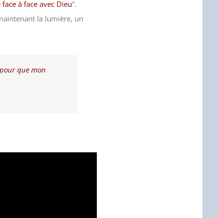
 face à face avec Dieu
“.
 maintenant la lumière, un
, pour que mon