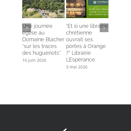
Une journée
“Et si une librairie
L’ensei
église au
chrétienne
suivi à l
Domaine Blacher
ouvrait ses
EChO.
“sur les traces
portes à Orange
30 avril 2
des huguenots”.
?” Librairie
L’Espérance.
16 juin 2026
3 mai 2026