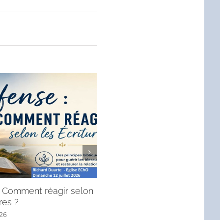
 : Comment réagir selon
André, l’apôtre qui mène à J
res ?
! (Message du dimanche 28 j
2026).
026