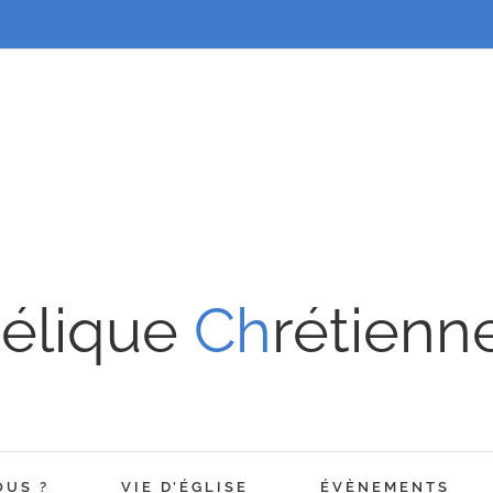
élique
Ch
rétienn
OUS ?
VIE D’ÉGLISE
ÉVÈNEMENTS