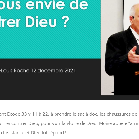
sant Exode 33 v 11 à 22, à prendre le sac à doc, les chaussures de
 rencontrer Dieu, pour voir la gloire de Dieu. Moïse appelé “ami
n insistance et Dieu lui répond !