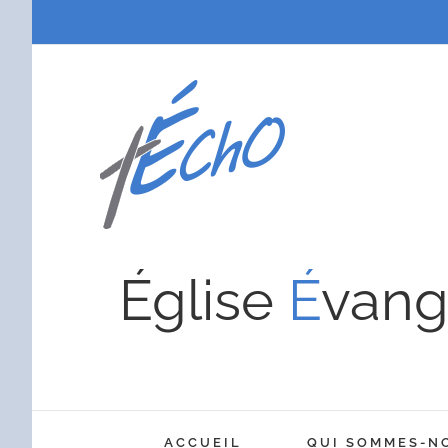
Passer
au
contenu
Église
É
vang
ACCUEIL
QUI SOMMES-N