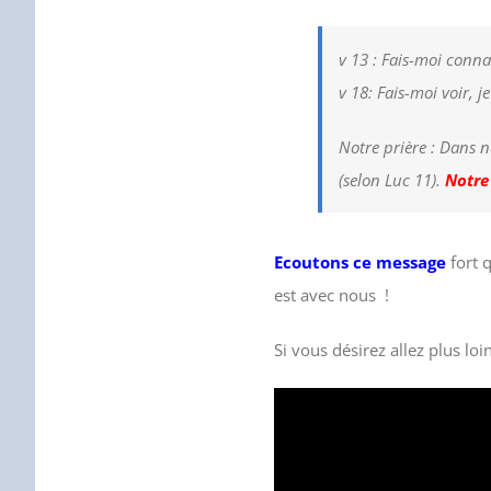
v 13 : Fais-moi connaî
v 18: Fais-moi voir, je
Notre prière : Dans n
(selon Luc 11).
Notre 
Ecoutons ce message
fort q
est avec nous !
Si vous désirez allez plus lo