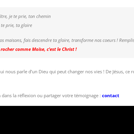
tre, je te prie, ton chemin
 te prie, ta gloire
os maisons, fais descendre ta gloire, transforme nos coeurs ! Rempli
rocher comme Moïse, c’est le Christ !
ui nous parle d’un Dieu qui peut changer nos vies ! De Jésus, ce r
in dans la réflexion ou partager votre témoignage :
contact