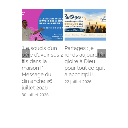
“Le soucis d’un
Partages : je
L’offense 
père d’avoir ses 2
rends aujourd’hui
Comment
fils dans la
gloire à Dieu
selon le
maison !”
pour tout ce qu’il
écriture
Message du
a accompli !
15 juillet 
dimanche 26
22 juillet 2026
juillet 2026.
30 juillet 2026