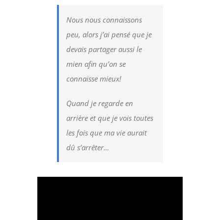
Nous nous connaissons
peu, alors j’ai pensé que je
devais partager aussi le
mien afin qu’on se
connaisse mieux!
Quand je regarde en
arrière et que je vois toutes
les fois que ma vie aurait
dû s’arrêter…