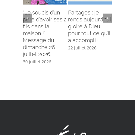
“Le soucis d’un
Partages : je
L’offense 
père d’avoir ses 2
rends aujourd’hui
Comment
fils dans la
gloire à Dieu
selon le
maison !”
pour tout ce qu’il
écriture
Message du
a accompli !
15 juillet 
dimanche 26
22 juillet 2026
juillet 2026.
30 juillet 2026