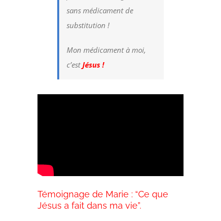
sans médicament de
substitution !
Mon médicament à moi,
c’est
Jésus !
Témoignage de Marie : “Ce que
Jésus a fait dans ma vie”.