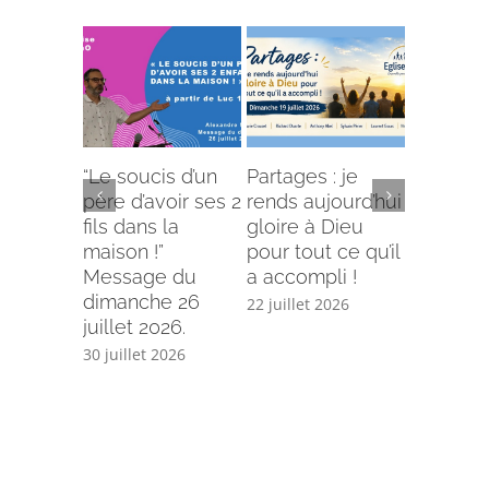
“Le soucis d’un
Partages : je
L’offense 
père d’avoir ses 2
rends aujourd’hui
Comment
fils dans la
gloire à Dieu
selon le
maison !”
pour tout ce qu’il
écriture
Message du
a accompli !
15 juillet 
dimanche 26
22 juillet 2026
juillet 2026.
30 juillet 2026