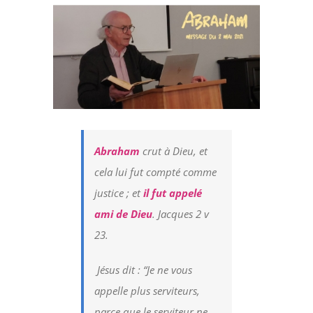
Voir
l'image
agrandie
Abraham
crut à Dieu, et
cela lui fut compté comme
justice ; et
il fut appelé
ami de Dieu
. Jacques 2 v
23.
Jésus dit : “Je ne vous
appelle plus serviteurs,
parce que le serviteur ne