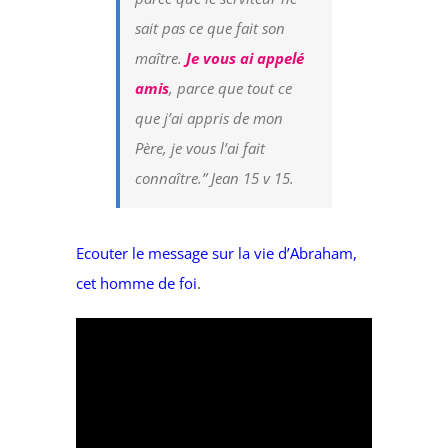
sait pas ce que fait son
maître.
Je vous ai appelé
amis
, parce que tout ce
que j’ai appris de mon
Père, je vous l’ai fait
connaître.” Jean 15 v 15.
Ecouter le message sur la vie d’Abraham,
cet homme de foi
.