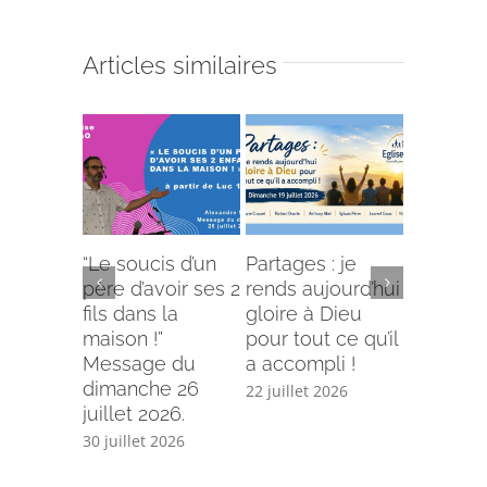
Articles similaires
“Le soucis d’un
Partages : je
L’offense 
père d’avoir ses 2
rends aujourd’hui
Comment
fils dans la
gloire à Dieu
selon le
maison !”
pour tout ce qu’il
écriture
Message du
a accompli !
15 juillet 
dimanche 26
22 juillet 2026
juillet 2026.
30 juillet 2026